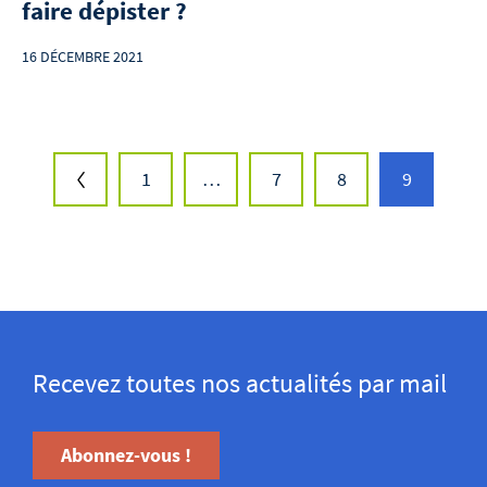
faire dépister ?
16 DÉCEMBRE 2021
1
…
7
8
9
Recevez toutes nos actualités par mail
Abonnez-vous !