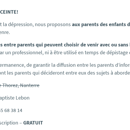
NCEINTE!
t la dépression, nous proposons
aux
parents
de
s
enfants
d
nre.
s entre
parents
qui peuvent choisir
de
venir avec ou sans
r un professionnel, ni à être utilisé en temps
de
dépistage
 permanence,
de
garantir la diffusion entre les
parents
d’infor
ont les
parents
qui décideront entre eux
de
s
sujets à aborde
 Thorez, Nanterre
Baptiste Lebon
55 68 38 14
scription –
GRATUIT