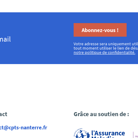
Abonnez-vous !
mail
Votre adresse sera uniquement uti
tout moment utiliser le lien de dé
notre politique de confidentialité.
act
Grâce au soutien de :
ct@cpts-nanterre.fr